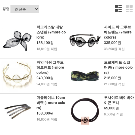
정렬
락크리스탈 페탈
사이드 락 그루브
스냅핀 (+more co
헤드밴드 (+more
lors)
colors)
188,100원
335,000원
18,810원 적립
33,500원 적립
파인 메쉬 그루브
브로케이드 실크
헤드밴드 (+more
터번(+ more colo
colors)
rs)
240,000원
218,000원
24,000원 적립
21,800원 적립
더블페이브 10cm
루사이트 베이비아
버렛 (+more colo
이콘 포니
rs)
65,000원
168,000원
6,500원 적립
16,800원 적립