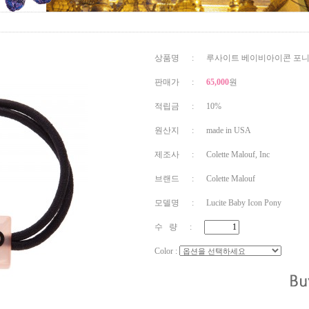
상품명 : 루사이트 베이비아이콘 포
판매가 :
65,000
원
적립금 : 10%
원산지 : made in USA
제조사 : Colette Malouf, Inc
브랜드 : Colette Malouf
모델명 : Lucite Baby Icon Pony
수 량 :
Color :